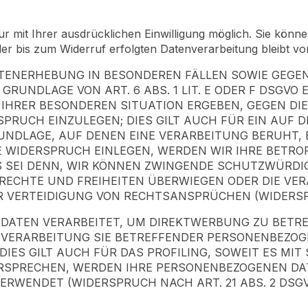
 mit Ihrer ausdrücklichen Einwilligung möglich. Sie können 
 der bis zum Widerruf erfolgten Datenverarbeitung bleibt v
ENERHEBUNG IN BESONDEREN FÄLLEN SOWIE GEGEN 
UNDLAGE VON ART. 6 ABS. 1 LIT. E ODER F DSGVO 
 IHRER BESONDEREN SITUATION ERGEBEN, GEGEN DI
RUCH EINZULEGEN; DIES GILT AUCH FÜR EIN AUF 
RUNDLAGE, AUF DENEN EINE VERARBEITUNG BERUHT,
 WIDERSPRUCH EINLEGEN, WERDEN WIR IHRE BETR
S SEI DENN, WIR KÖNNEN ZWINGENDE SCHUTZWÜRDI
 RECHTE UND FREIHEITEN ÜBERWIEGEN ODER DIE VE
ERTEIDIGUNG VON RECHTSANSPRÜCHEN (WIDERSPRUC
ATEN VERARBEITET, UM DIREKTWERBUNG ZU BETREI
E VERARBEITUNG SIE BETREFFENDER PERSONENBEZO
IES GILT AUCH FÜR DAS PROFILING, SOWEIT ES MI
ERSPRECHEN, WERDEN IHRE PERSONENBEZOGENEN DA
RWENDET (WIDERSPRUCH NACH ART. 21 ABS. 2 DSGV