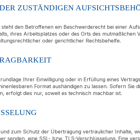
 DER ZUSTÄNDIGEN AUFSICHTS­BEH
steht den Betroffenen ein Beschwerderecht bei einer Auf
alts, ihres Arbeitsplatzes oder des Orts des mutmaßliche
tungsrechtlicher oder gerichtlicher Rechtsbehelfe.
RAG­BARKEIT
rundlage Ihrer Einwilligung oder in Erfüllung eines Vertrags
chinenlesbaren Format aushändigen zu lassen. Sofern Sie d
 erfolgt dies nur, soweit es technisch machbar ist.
ÜSSELUNG
 und zum Schutz der Übertragung vertraulicher Inhalte, wi
iber senden, eine SSL- bzw. TLS-Verschlüsselung. Eine ver