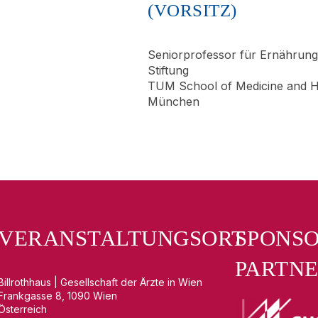
(VORSITZ)
Seniorprofessor für Ernährung
Stiftung
TUM School of Medicine and He
München
VERANSTALTUNGSORT
SPONS
PARTN
Billrothhaus | Gesellschaft der Ärzte in Wien
Frankgasse 8, 1090 Wien
Österreich