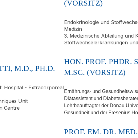
(VORSITZ)
Endokrinologie und Stoffwechs
Medizin
3. Medizinische Abteilung und Ka
Stoffwechselerkrankungen und N
HON. PROF. PHDR.
I, M.D., PH.D.
M.SC. (VORSITZ)
’ Hospital - Extracorporeal
Ernährungs- und Gesundheitswisse
Diätassistent und Diabetesberate
hniques Unit
Lehrbeauftragter der Donau Unive
on Centre
Gesundheit und der Fresenius H
PROF. EM. DR. ME