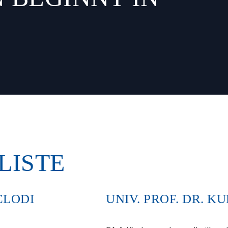
E
LISTE
CLODI
UNIV. PROF. DR. 