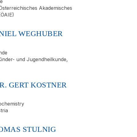
de
 Österreichisches Akademisches
(ÖAIE)
DANIEL WEGHUBER
nde
 Kinder- und Jugendheilkunde,
DR. GERT KOSTNER
ochemistry
tria
HOMAS STULNIG