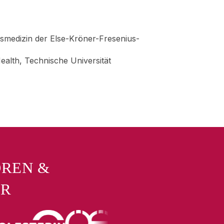
smedizin der Else-Kröner-Fresenius-
alth, Technische Universität
OREN &
ER