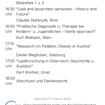
Bibliothek 1 u. 2
16:30
“Lipid and lipoprotein apheresis - History and
Uhr
Future”
Claudia Stefanutti, Rom
16:50
“Praktische Diagnostik u. Therapie bei
Uhr
Kindern- u. Jugendlichen - family approach”
Kurt Widhalm, Wien
17:10
“Research on Pediatric Obesity in Austria”
Uhr
Daniel Weghuber, Salzburg
17:30
“Lipidforschung in Österreich: Geschichte u.
Uhr
Ausblick”
Gert Kostner, Graz
18:00
Abschluss und Dankesworte
Uhr
Stand per 17. Februar 2026
Diese Veranstaltung wurde von der Österreichischen